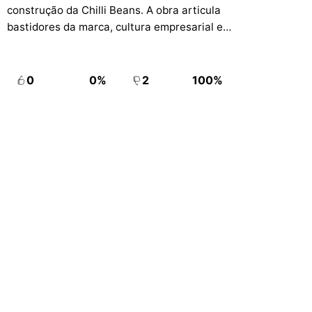
construção da Chilli Beans. A obra articula
bastidores da marca, cultura empresarial e
lições de empreendedorismo em linguagem
leve e narrativa.
0
0%
2
100%