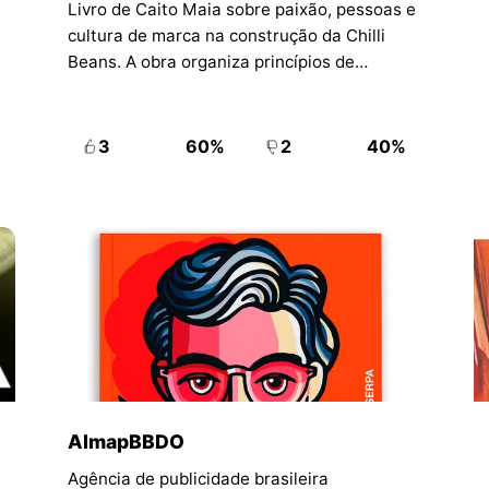
Livro de Caito Maia sobre paixão, pessoas e
cultura de marca na construção da Chilli
Beans. A obra organiza princípios de
empreendedorismo, branding e gestão a
partir da trajetória da empresa.
3
60%
2
40%
AlmapBBDO
Agência de publicidade brasileira