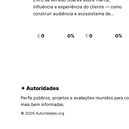
experiência
influência e experiência do cliente — como
construir audiência e ecossistema de
vendas além do produto isolado.
0
0%
0
0%
✦ Autoridades
Perfis públicos, projetos e avaliações reunidos para c
mais bem informadas.
© 2026 Autoridades.org