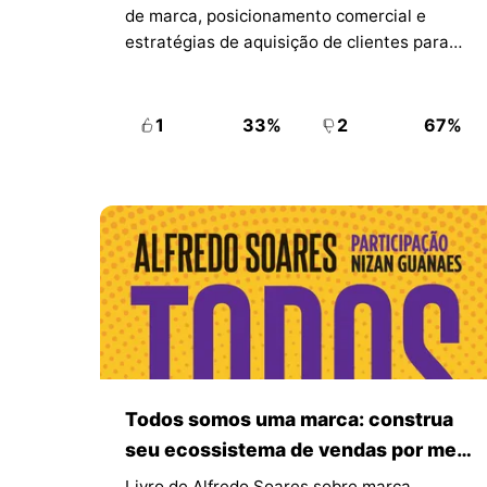
de marca, posicionamento comercial e
estratégias de aquisição de clientes para
quem quer estruturar e escalar operações
de vendas pela internet.
1
33%
2
67%
Todos somos uma marca: construa
seu ecossistema de vendas por meio
de influência, conteúdo e
Livro de Alfredo Soares sobre marca,