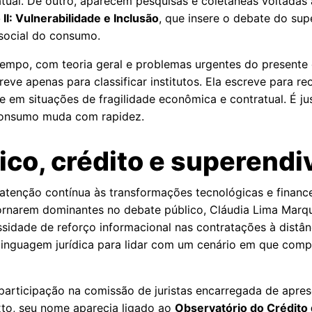
atual. De outro, aparecem pesquisas e coletâneas voltadas 
I: Vulnerabilidade e Inclusão
, que insere o debate do s
social do consumo.
empo, com teoria geral e problemas urgentes do presente 
eve apenas para classificar institutos. Ela escreve para r
 em situações de fragilidade econômica e contratual. É 
consumo muda com rapidez.
ico, crédito e superend
a atenção contínua às transformações tecnológicas e fina
ornarem dominantes no debate público, Cláudia Lima Marqu
sidade de reforço informacional nas contratações à distânc
inguagem jurídica para lidar com um cenário em que compra
 participação na comissão de juristas encarregada de apre
to, seu nome aparecia ligado ao
Observatório do Crédit