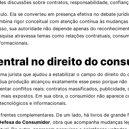
es discussões sobre contratos, responsabilidade, confiança
ulo. Ela se converteu em presença efetiva no debate jurídi
mbina rigor conceitual com atenção contínua às mudanças 
r isso, sua autoridade não depende apenas do reconheciment
squisa atravessa temas como relações contratuais, consumo
nformacionais.
entral no direito do con
uma jurista que ajudou a estabilizar o campo do direito d
 Sua produção alcançou exatamente esse peso porque não se
entar conflitos reais: contratos massificados, publicidade, c
s mais expostos. Em sua obra, o consumidor não aparece c
tecnológicos e informacionais.
 frentes complementares. De um lado, há livros de grande 
 Defesa do Consumidor
, obra que acompanha mudanças leg