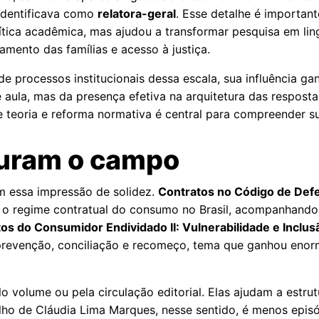
 identificava como
relatora-geral
. Esse detalhe é importan
rítica acadêmica, mas ajudou a transformar pesquisa em li
amento das famílias e acesso à justiça.
de processos institucionais dessa escala, sua influência 
 aula, mas da presença efetiva na arquitetura das resposta
 teoria e reforma normativa é central para compreender su
turam o campo
m essa impressão de solidez.
Contratos no Código de Def
r o regime contratual do consumo no Brasil, acompanhando 
tos do Consumidor Endividado II: Vulnerabilidade e Inclus
revenção, conciliação e recomeço, tema que ganhou enorm
 volume ou pela circulação editorial. Elas ajudam a estrut
balho de Cláudia Lima Marques, nesse sentido, é menos episó