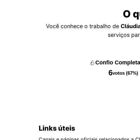
O q
Você conhece o trabalho de
Cláudi
serviços par
Confio Complet
6
votos (67%)
Links úteis
Canais e páginas oficiais relacionados a 