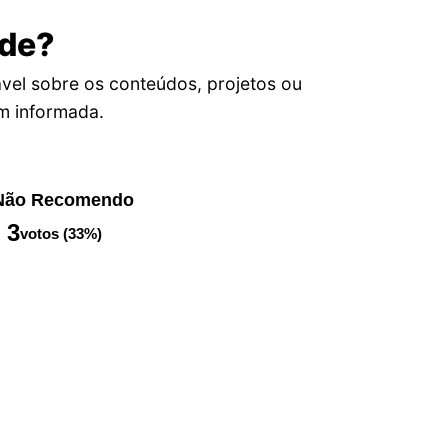
ade?
vel sobre os conteúdos, projetos ou
em informada.
Não Recomendo
3
votos (33%)