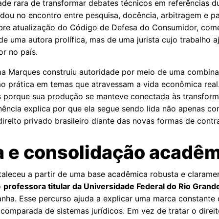
dade rara de transformar debates técnicos em referências d
olidou no encontro entre pesquisa, docência, arbitragem e p
obre atualização do Código de Defesa do Consumidor, comér
e uma autora prolífica, mas de uma jurista cujo trabalho 
r no país.
a Marques construiu autoridade por meio de uma combinaçã
nção prática em temas que atravessam a vida econômica rea
os porque sua produção se manteve conectada às transfor
ência explica por que ela segue sendo lida não apenas co
reito privado brasileiro diante das novas formas de contra
a e consolidação acadê
taleceu a partir de uma base acadêmica robusta e clarament
o
professora titular da Universidade Federal do Rio Grand
nha. Esse percurso ajuda a explicar uma marca constante d
a comparada de sistemas jurídicos. Em vez de tratar o dire