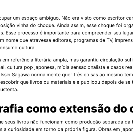
cupar um espaço ambíguo. Não era visto como escritor c
posição vinha do choque. Ainda assim, esse choque foi org
radas. Esse processo é importante para compreender seu lug
 um nome que atravessa editoras, programas de TV, impren
consumo cultural.
a em referência literária ampla, mas garantiu circulação su
nal, cultura pop japonesa, mídia sensacionalista e casos r
r Issei Sagawa normalmente quer três coisas ao mesmo tem
scobrir que livros ou materiais ele publicou depois de se 
ustenta.
grafia como extensão do 
e seus livros não funcionam como produção separada da bi
m a curiosidade em torno da própria figura. Obras em jap