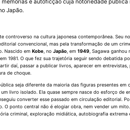
de memórias e autoficção cuja notoriedade pública
no Japão.
 controverso na cultura japonesa contemporânea. Seu nom
 editorial convencional, mas pela transformação de um cri
ido. Nascido em
Kobe
, no
Japão
, em
1949
, Sagawa ganhou n
em 1981. O que fez sua trajetória seguir sendo debatida po
rtir daí, passar a publicar livros, aparecer em entrevista
ura de choque.
ública seja diferente da maioria das figuras presentes em
 um livro isolado. Ela quase sempre nasce do esforço d
seguiu converter esse passado em circulação editorial. Por
o. O ponto central não é elogiar obra, nem vender um mito
a criminal, exploração midiática, autobiografia extrema e