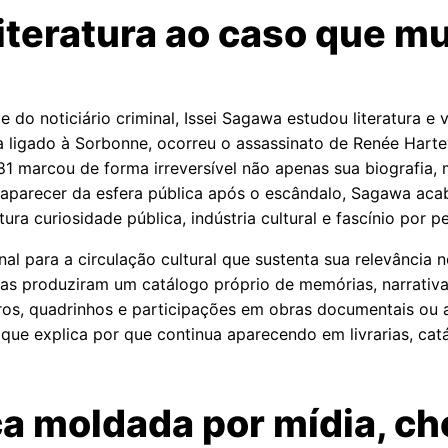
iteratura ao caso que m
do noticiário criminal, Issei Sagawa estudou literatura e 
 ligado à Sorbonne, ocorreu o assassinato de Renée Hartev
981 marcou de forma irreversível não apenas sua biografi
saparecer da esfera pública após o escândalo, Sagawa aca
ra curiosidade pública, indústria cultural e fascínio por 
al para a circulação cultural que sustenta sua relevância 
as produziram um catálogo próprio de memórias, narrativas
vros, quadrinhos e participações em obras documentais o
ue explica por que continua aparecendo em livrarias, catálo
ca moldada por mídia, c