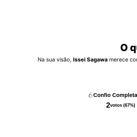
O q
Na sua visão,
Issei Sagawa
merece con
Confio Complet
2
votos (67%)