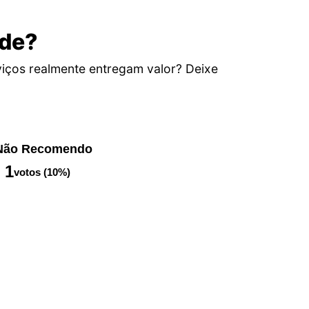
ade?
iços realmente entregam valor? Deixe
Não Recomendo
1
votos (10%)