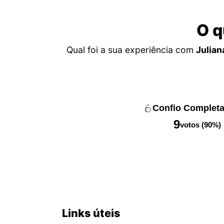
O q
Qual foi a sua experiência com
Julian
Confio Complet
9
votos (90%)
Links úteis