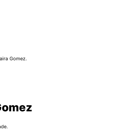
Maira Gomez.
 Gomez
ade.