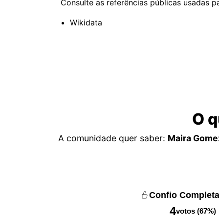
Consulte as referências públicas usadas pa
Wikidata
O q
A comunidade quer saber:
Maira Gome
Confio Complet
4
votos (67%)