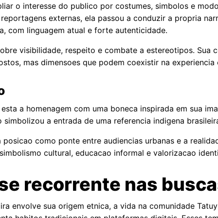
liar o interesse do publico por costumes, simbolos e mod
portagens externas, ela passou a conduzir a propria narra
a, com linguagem atual e forte autenticidade.
bre visibilidade, respeito e combate a estereotipos. Sua 
postos, mas dimensoes que podem coexistir na experiencia
o
a esta a homenagem com uma boneca inspirada em sua ima
o simbolizou a entrada de uma referencia indigena brasilei
a posicao como ponte entre audiencias urbanas e a realid
imbolismo cultural, educacao informal e valorizacao identi
se recorrente nas busc
ira envolve sua origem etnica, a vida na comunidade Tatu
nta habitos tradicionais em plataformas digitais. Esses 