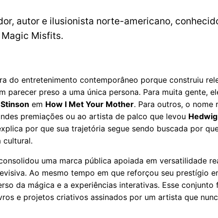
ador, autor e ilusionista norte-americano, conheci
 Magic Misfits.
ra do entretenimento contemporâneo porque construiu relev
 sem parecer preso a uma única persona. Para muita gente, 
 Stinson
em
How I Met Your Mother
. Para outros, o nome
randes premiações ou ao artista de palco que levou
Hedwig 
explica por que sua trajetória segue sendo buscada por qu
cultural.
 consolidou uma marca pública apoiada em versatilidade rea
elevisiva. Ao mesmo tempo em que reforçou seu prestígio e
iverso da mágica e a experiências interativas. Esse conjunto
ros e projetos criativos assinados por um artista que nunca