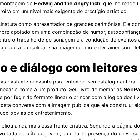
a montagem de
Hedwig and the Angry Inch
, que lhe rendeu
eira em um nível mais exigente de prestígio artístico.
ssinatura como apresentador de grandes cerimônias. Ele 
mpre apoiado em uma combinação de humor, autoconfiança 
 entre o trabalho de personagem e a condução de eventos a
e ajudou a consolidar sua imagem como entertainer completo
o e diálogo com leitores
 bastante relevante para entender seu catálogo autoral, es
anexar o nome a um produto. Seu livro de memórias
Neil P
por fugir do formato linear e brincar com a lógica dos liv
posta conversa com a imagem pública que ele construiu: a
ouco óbvias de entretenimento.
pliou ainda mais essa frente criativa. Segundo a página d
r voltada ao público jovem, com forte presença do univers