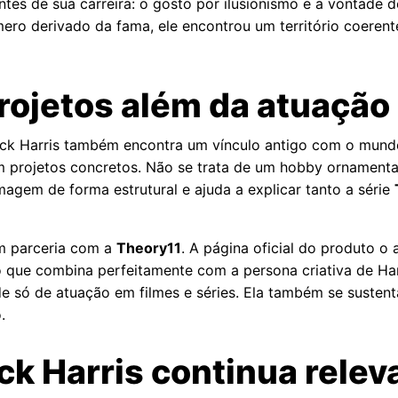
ntes de sua carreira: o gosto por ilusionismo e a vontade de
ero derivado da fama, ele encontrou um território coerent
projetos além da atuação
ick Harris também encontra um vínculo antigo com o mund
m projetos concretos. Não se trata de um hobby ornamental 
magem de forma estrutural e ajuda a explicar tanto a série
em parceria com a
Theory11
. A página oficial do produto o
o que combina perfeitamente com a persona criativa de Harr
e só de atuação em filmes e séries. Ela também se susten
.
ick Harris continua relev