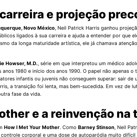
 carreira e projeção pre
uquerque, Novo México
, Neil Patrick Harris ganhou projeç
blicos ligados à sua carreira e ajuda a entender por que e
mo da longa maturidade artística, ele já chamava atenção 
ie Howser, M.D.
, série em que interpretou um médico adol
s anos 1980 e início dos anos 1990. O papel não apenas o
atores infantis ou juvenis não conseguem superar: sair d
ris, a transição foi lenta, mas bem-sucedida. Em vez de lu
utra fase da vida.
ther e a reinvenção na 
om
How I Met Your Mother
. Como
Barney Stinson
, Neil Pa
 controle corporal e uma dose de autoparódia muito difícil