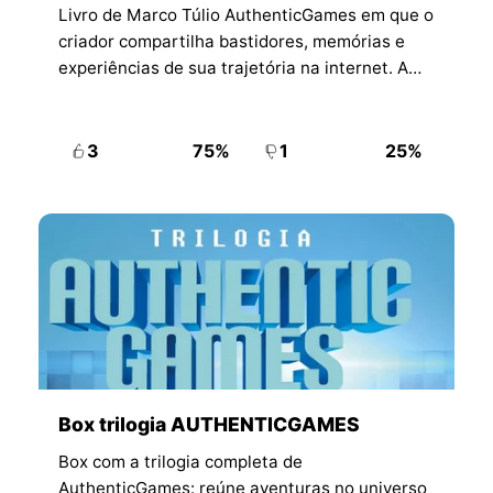
Livro de Marco Túlio AuthenticGames em que o
criador compartilha bastidores, memórias e
experiências de sua trajetória na internet. A
obra aproxima fãs do lado pessoal do autor em
linguagem voltada ao público jovem.
3
75%
1
25%
Box trilogia AUTHENTICGAMES
Box com a trilogia completa de
AuthenticGames: reúne aventuras no universo