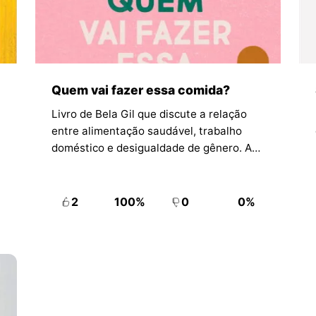
Quem vai fazer essa comida?
Livro de Bela Gil que discute a relação
entre alimentação saudável, trabalho
doméstico e desigualdade de gênero. A
obra amplia o debate sobre cozinhar
como atividade social, política e
historicamente desvalorizada.
2
100%
0
0%