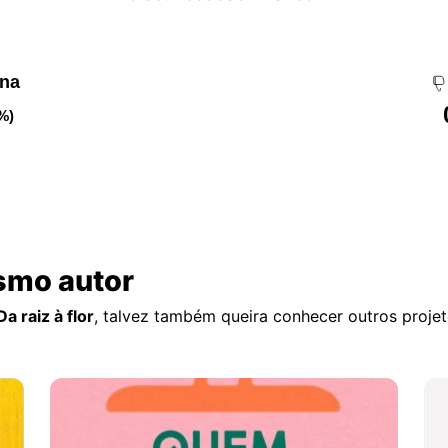
ena
%)
smo autor
a raiz à flor
, talvez também queira conhecer outros proje