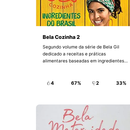
Bela Cozinha 2
Segundo volume da série de Bela Gil
dedicado a receitas e práticas
alimentares baseadas em ingredientes
naturais. A obra amplia o repertório
culinário da autora com foco em prazer,
saúde e cotidiano.
4
67%
2
33%