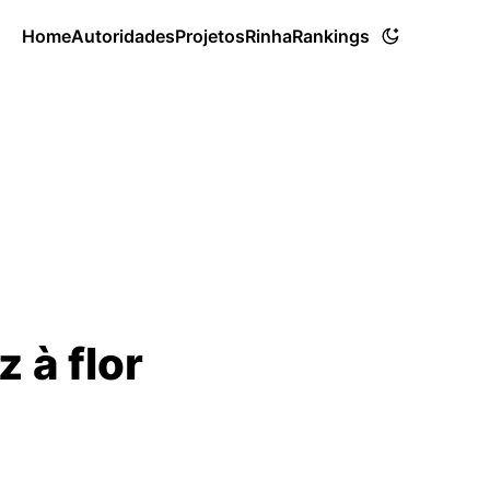
Home
Autoridades
Projetos
Rinha
Rankings
z à flor