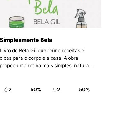
Simplesmente Bela
Livro de Bela Gil que reúne receitas e
dicas para o corpo e a casa. A obra
propõe uma rotina mais simples, natural
e sustentável, combinando alimentação,
autocuidado, saúde e práticas
domésticas de menor impacto.
2
50%
2
50%