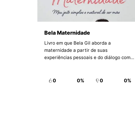
Bela Maternidade
Livro em que Bela Gil aborda a
maternidade a partir de suas
experiências pessoais e do diálogo com
especialistas. A obra percorre gestação,
parto, puerpério, amamentação e
introdução alimentar com tom íntimo e
0
0%
0
0%
reflexivo.