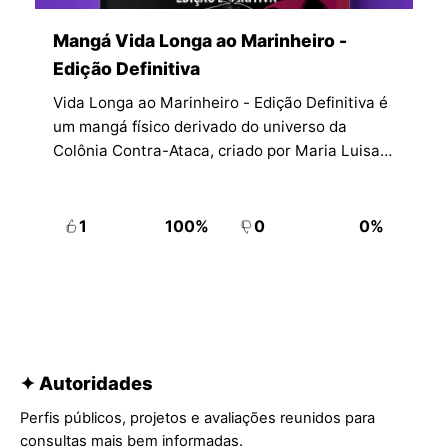
Mangá Vida Longa ao Marinheiro -
Edição Definitiva
Vida Longa ao Marinheiro - Edição Definitiva é
um mangá físico derivado do universo da
Colônia Contra-Ataca, criado por Maria Luisa
Gurgel (Mai MFC) com base nos personagens
e ideias de Wilson Rafael de Azevedo. A obra
se apresenta como uma publicação de
1
100%
0
0%
colecionador e amplia o lore do personagem Sr.
Wilson ao traçar paralelos entre realidade e
ficção.Na loja da WarpZone, o título aparece
com 224 páginas, formato 14 x 21 cm e
proposta editorial voltada a fãs do canal,
quadrinhos independentes e colecionadores. A
✦ Autoridades
edição definitiva reúne histórias já publicadas,
ajustes, correções e material inédito,
Perfis públicos, projetos e avaliações reunidos para
reforçando sua proposta de versão expandida
consultas mais bem informadas.