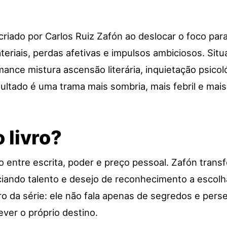
riado por Carlos Ruiz Zafón ao deslocar o foco para
teriais, perdas afetivas e impulsos ambiciosos. Sit
omance mistura ascensão literária, inquietação psico
esultado é uma trama mais sombria, mais febril e ma
 livro?
o entre escrita, poder e preço pessoal. Zafón transf
ciando talento e desejo de reconhecimento a escol
o da série: ele não fala apenas de segredos e per
ver o próprio destino.