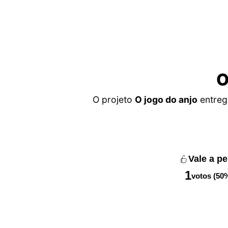
O
O projeto
O jogo do anjo
entreg
Vale a p
1
votos (50