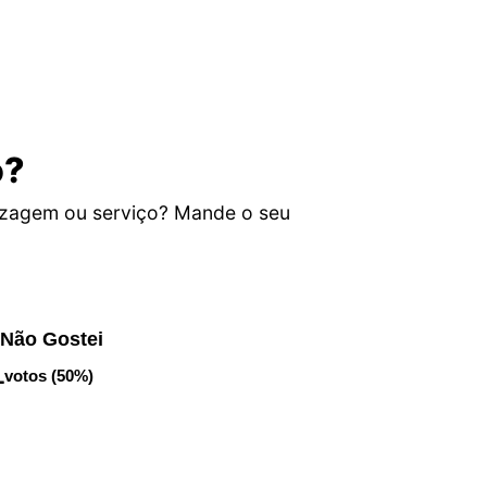
o?
izagem ou serviço? Mande o seu
Não Gostei
1
votos (50%)