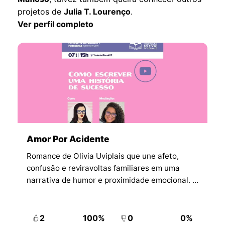
projetos de
Julia T. Lourenço
.
Ver perfil completo
Amor Por Acidente
Romance de Olivia Uviplais que une afeto,
confusão e reviravoltas familiares em uma
narrativa de humor e proximidade emocional. A
obra combina situações inesperadas e química
romântica para construir uma leitura
envolvente.
2
100%
0
0%