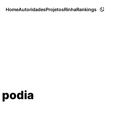
Home
Autoridades
Projetos
Rinha
Rankings
 podia