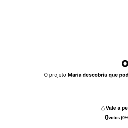
O
O projeto
Maria descobriu que pod
Vale a p
0
votos (0%