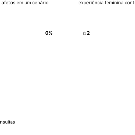
e afetos em um cenário
experiência feminina con
0%
2
onsultas