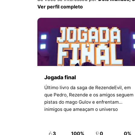
Ver perfil completo
Jogada final
Último livro da saga de RezendeEvil, em
que Pedro, Rezende e os amigos seguem
pistas do mago Gulov e enfrentam
inimigos que ameaçam o universo
quadrado.
3
100%
0
0%