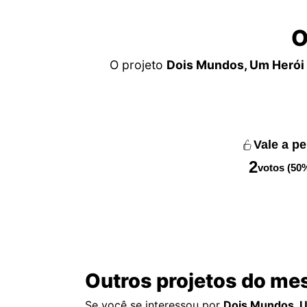
O
O projeto
Dois Mundos, Um Herói
Vale a p
2
votos (50
Outros projetos do me
Se você se interessou por
Dois Mundos, 