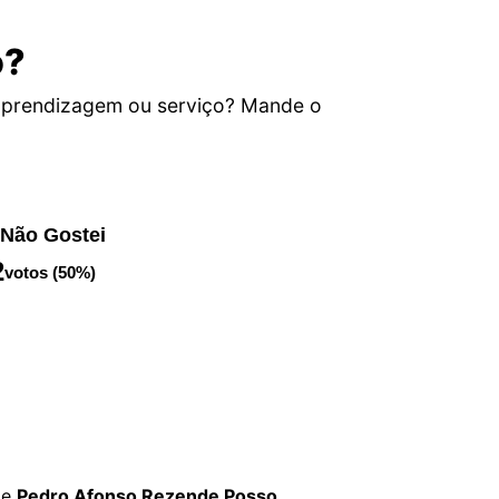
o?
aprendizagem ou serviço? Mande o
Não Gostei
2
votos (50%)
de
Pedro Afonso Rezende Posso
.