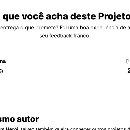
 que você acha deste Projet
entrega o que promete? Foi uma boa experiência de 
seu feedback franco.
ena
%)
smo autor
Um Herói
, talvez também queira conhecer outros projetos 