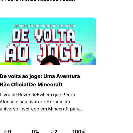
De volta ao jogo: Uma Aventura
Não Oficial De Minecraft
Livro de RezendeEvil em que Pedro
Afonso e seu avatar retornam ao
universo inspirado em Minecraft para
encontrar amigos desaparecidos e
enfrentar uma nova ameaça.
0
0%
2
100%