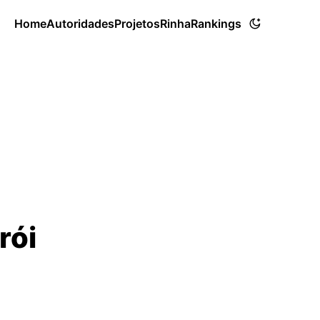
Home
Autoridades
Projetos
Rinha
Rankings
rói