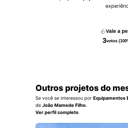
experiên
Vale a p
3
votos (100
Outros projetos do me
Se você se interessou por
Equipamentos E
de
João Mamede Filho
.
Ver perfil completo