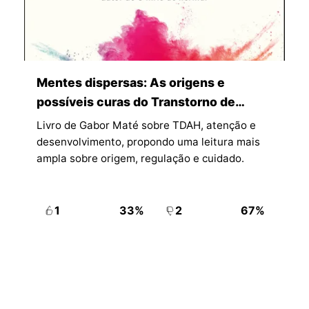
Mentes dispersas: As origens e
possíveis curas do Transtorno de
Déficit de Atenção e Hiperatividade
Livro de Gabor Maté sobre TDAH, atenção e
(TDAH)
desenvolvimento, propondo uma leitura mais
ampla sobre origem, regulação e cuidado.
1
33%
2
67%