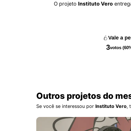
O projeto
Instituto Vero
entreg
Vale a p
3
votos (60
Outros projetos do me
Se você se interessou por
Instituto Vero
,