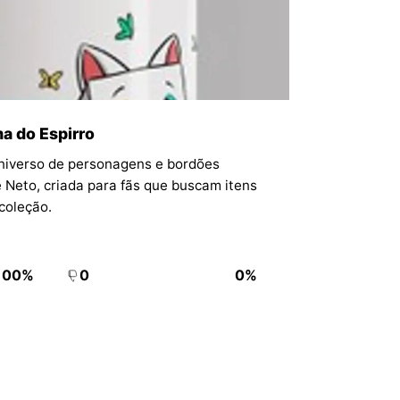
a do Espirro
universo de personagens e bordões
 Neto, criada para fãs que buscam itens
 coleção.
100%
0
0%