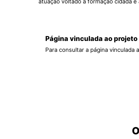
atuação voltado à formação cidadã e à
Página vinculada ao projeto
Para consultar a página vinculada 
O