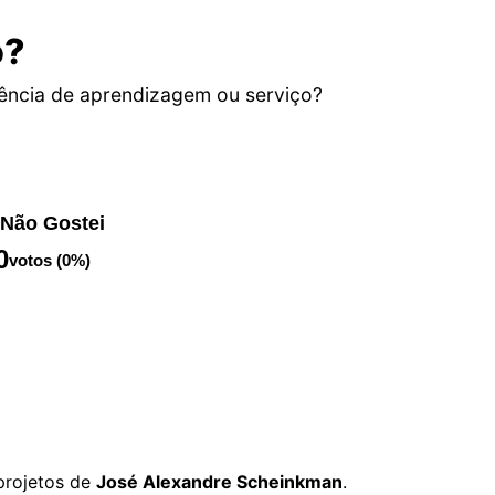
o?
ência de aprendizagem ou serviço?
Não Gostei
0
votos (0%)
projetos de
José Alexandre Scheinkman
.