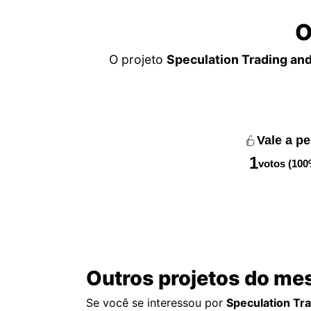
O
O projeto
Speculation Trading an
Vale a p
1
votos (100
Outros projetos do me
Se você se interessou por
Speculation Tr