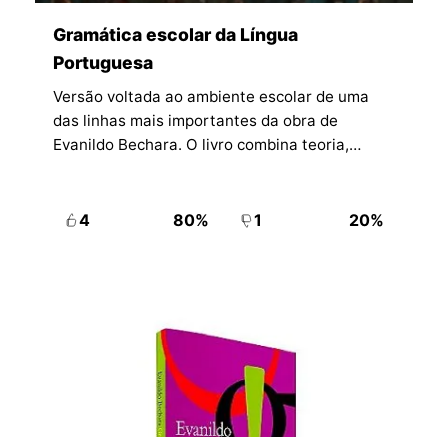
Gramática escolar da Língua
Portuguesa
Versão voltada ao ambiente escolar de uma
das linhas mais importantes da obra de
Evanildo Bechara. O livro combina teoria,
exemplos, exercícios e consulta prática para
apoiar alunos e professores no estudo do
português.
4
80%
1
20%