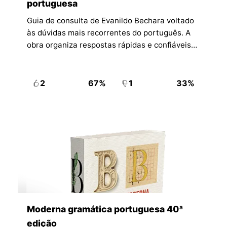
portuguesa
Guia de consulta de Evanildo Bechara voltado
às dúvidas mais recorrentes do português. A
obra organiza respostas rápidas e confiáveis
sobre uso, grafia, construção e norma culta em
linguagem acessível.
2
67%
1
33%
Moderna gramática portuguesa 40ª
edição