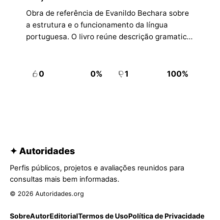
Obra de referência de Evanildo Bechara sobre
a estrutura e o funcionamento da língua
portuguesa. O livro reúne descrição gramatical
ampla, consulta normativa e atualização
voltada a estudantes, professores e
candidatos a concursos.
0
0%
1
100%
✦ Autoridades
Perfis públicos, projetos e avaliações reunidos para
consultas mais bem informadas.
© 2026 Autoridades.org
Sobre
Autor
Editorial
Termos de Uso
Política de Privacidade