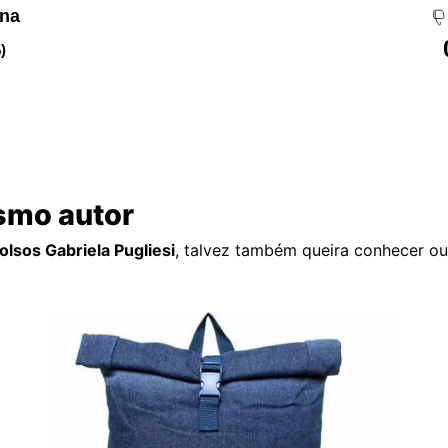
ena
)
smo autor
lsos Gabriela Pugliesi
, talvez também queira conhecer ou