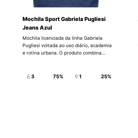
Mochila Sport Gabriela Pugliesi
Jeans Azul
Mochila licenciada da linha Gabriela
Pugliesi voltada ao uso diário, academia
e rotina urbana. O produto combina
visual casual, espaço interno e proposta
de praticidade para quem busca
organização com identidade esportiva.
3
75%
1
25%