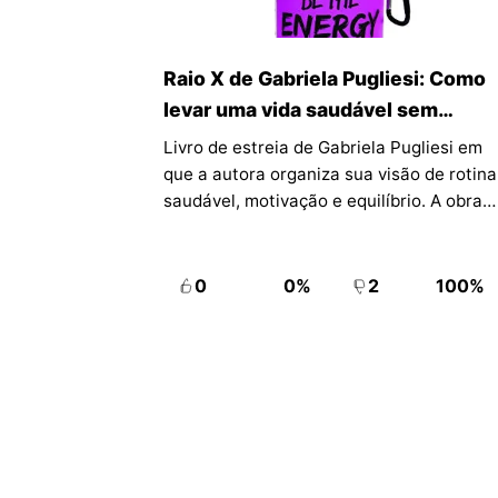
Raio X de Gabriela Pugliesi: Como
levar uma vida saudável sem
perder a graça da vida
Livro de estreia de Gabriela Pugliesi em
que a autora organiza sua visão de rotina
saudável, motivação e equilíbrio. A obra
reúne reflexões e elementos de estilo de
vida em linguagem acessível e próxima
do público que a acompanha.
0
0%
2
100%