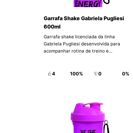
Garrafa Shake Gabriela Pugliesi
600ml
Garrafa shake licenciada da linha
Gabriela Pugliesi desenvolvida para
acompanhar rotina de treino e
organização prática do dia a dia. O
produto reúne corpo principal e divisórias
em um formato pensado para mobilidade.
4
100%
0
0%