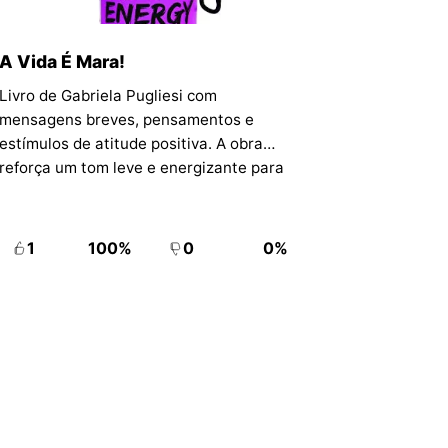
A Vida É Mara!
Livro de Gabriela Pugliesi com
mensagens breves, pensamentos e
estímulos de atitude positiva. A obra
reforça um tom leve e energizante para
leitores que se identificam com sua
linguagem de autoestima e movimento.
1
100%
0
0%