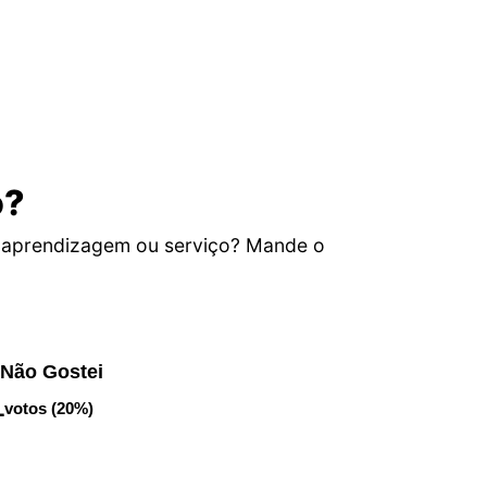
o?
e aprendizagem ou serviço? Mande o
Não Gostei
1
votos (20%)