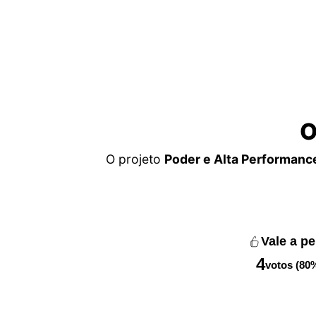
O
O projeto
Poder e Alta Performanc
Vale a p
4
votos (80