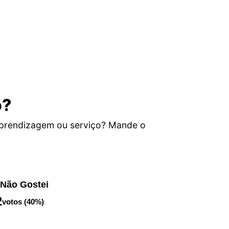
o?
aprendizagem ou serviço? Mande o
Não Gostei
2
votos (40%)