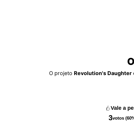
O
O projeto
Revolution's Daughter
Vale a p
3
votos (60