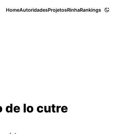
Home
Autoridades
Projetos
Rinha
Rankings
 de lo cutre