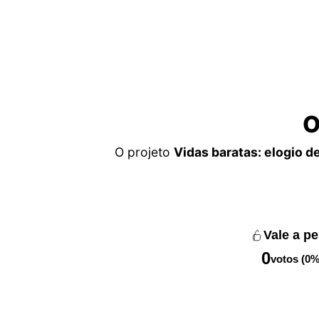
O
O projeto
Vidas baratas: elogio de
Vale a p
0
votos (0%