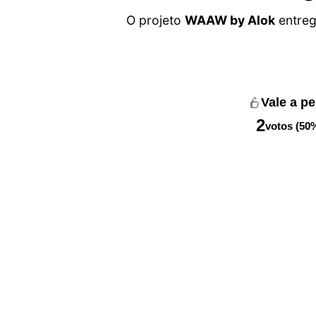
O projeto
WAAW by Alok
entreg
Vale a p
2
votos (50