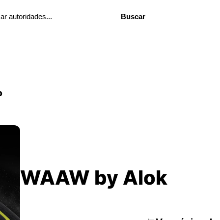
Buscar
o
WAAW by Alok