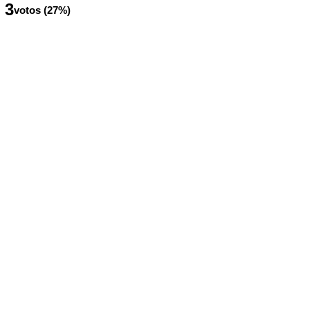
3
votos (27%)