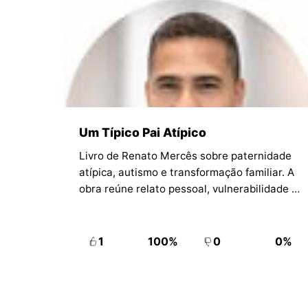
Um Típico Pai Atípico
Livro de Renato Mercês sobre paternidade
atípica, autismo e transformação familiar. A
obra reúne relato pessoal, vulnerabilidade e
reflexão para dialogar com pais, mães e
cuidadores que vivem desafios semelhantes.
1
100%
0
0%