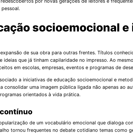
 redescobertos por novas gerações de leitores e frequente
 pessoal.
ação socioemocional e 
 expansão de sua obra para outras frentes. Títulos conhec
de ideias que já tinham capilaridade no impresso. Ao mes
ceitos em escolas, empresas, eventos e programas de des
ociado a iniciativas de educação socioemocional e metod
ou a consolidar uma imagem pública ligada não apenas ao au
ogramas orientados à vida prática.
 contínuo
opularização de um vocabulário emocional que dialoga com
balho tornou frequentes no debate cotidiano temas como g