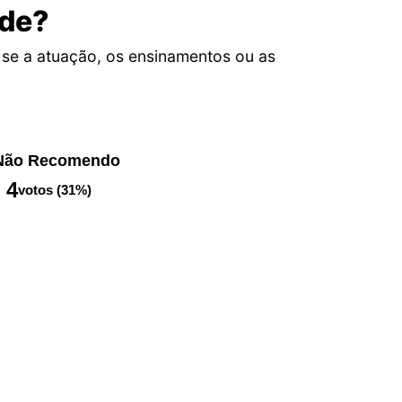
ade?
se a atuação, os ensinamentos ou as
Não Recomendo
4
votos (31%)