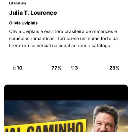
Literatura
Julia T. Lourenço
Olivia Uviplais
Olivia Uviplais é escritora brasileira de romances e
comédias românticas. Tornou-se um nome forte da
literatura comercial nacional ao reunir catálogo
amplo, presença constante na Amazon e uma
comunidade de leitoras em torno de séries e
personagens recorrentes.
10
77%
3
23%