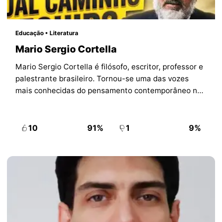
Educação • Literatura
Mario Sergio Cortella
Mario Sergio Cortella é filósofo, escritor, professor e
palestrante brasileiro. Tornou-se uma das vozes
mais conhecidas do pensamento contemporâneo no
país ao unir filosofia, educação, ética, trabalho e
sentido de vida em livros, aulas e mídia.
10
91%
1
9%