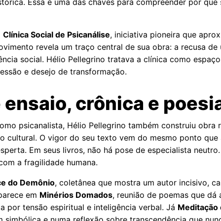
 histórica. Essa é uma das chaves para compreender por qu
a
Clínica Social de Psicanálise
, iniciativa pioneira que apr
vimento revela um traço central de sua obra: a recusa d
lência social. Hélio Pellegrino tratava a clínica como es
pressão e desejo de transformação.
 ensaio, crônica e poesi
omo psicanalista, Hélio Pellegrino também construiu obra 
xão cultural. O vigor do seu texto vem do mesmo ponto que 
perta. Em seus livros, não há pose de especialista neutr
 com a fragilidade humana.
ce do Demônio
, coletânea que mostra um autor incisivo, c
aparece em
Minérios Domados
, reunião de poemas que dá a
 por tensão espiritual e inteligência verbal. Já
Meditação 
em simbólica e numa reflexão sobre transcendência que nu