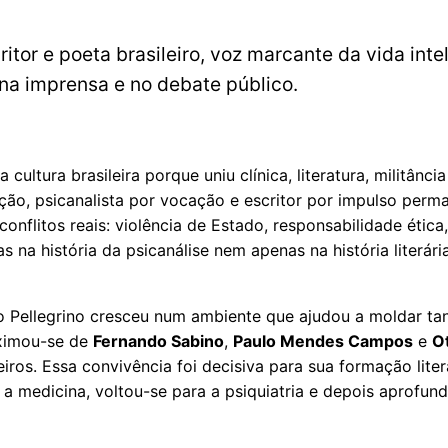
scritor e poeta brasileiro, voz marcante da vida in
 na imprensa e no debate público.
cultura brasileira porque uniu clínica, literatura, militânci
ão, psicanalista por vocação e escritor por impulso perm
onflitos reais: violência de Estado, responsabilidade ética,
as na história da psicanálise nem apenas na história literár
 Pellegrino cresceu num ambiente que ajudou a moldar tan
oximou-se de
Fernando Sabino
,
Paulo Mendes Campos
e
O
ros. Essa convivência foi decisiva para sua formação liter
heu a medicina, voltou-se para a psiquiatria e depois aprof