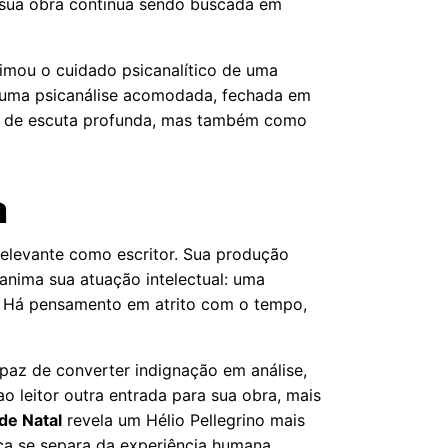
e sua obra continua sendo buscada em
oximou o cuidado psicanalítico de uma
e uma psicanálise acomodada, fechada em
paço de escuta profunda, mas também como
a
relevante como escritor. Sua produção
anima sua atuação intelectual: uma
o. Há pensamento em atrito com o tempo,
apaz de converter indignação em análise,
o leitor outra entrada para sua obra, mais
de Natal
revela um Hélio Pellegrino mais
nca se separa da experiência humana