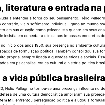
literatura e entrada na
ajuda a entender a força do seu pensamento. Hélio Pellegr
contrário, via o sofrimento individual ligado ao mundo soci
nto em sua atuação como psicanalista quanto em seus ensa
le insistia em conectar a clínica aos impasses concretos do 
no início dos anos 1950, sua presença no ambiente cultural
e espaços de formulação política. Também consolidou sua fo
to própria, sempre ligada a questões éticas e sociais. Esse
os em psicanálise, crítica cultural e história política brasil
 a vida pública brasileir
, Hélio Pellegrino tornou-se uma presença influente no d
sua defesa de uma cultura democrática ampliaram sua projeç
Cem Mil
, enfrentou perseguição política e ajudou a formu