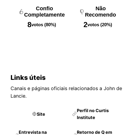
Confio
Não
Completamente
Recomendo
8
2
votos (80%)
votos (20%)
Links úteis
Canais e páginas oficiais relacionados a John de
Lancie.
Perfil no Curtis
Site
Institute
Entrevista na
Retorno de Q em