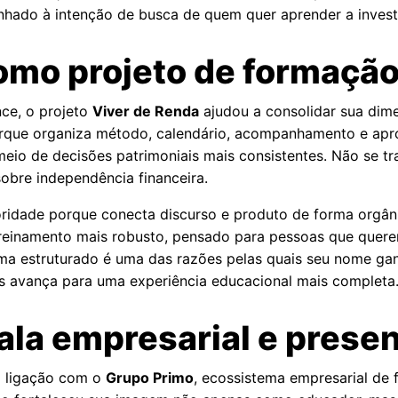
alinhado à intenção de busca de quem quer aprender a invest
omo projeto de formaçã
nce, o projeto
Viver de Renda
ajudou a consolidar sua dim
orque organiza método, calendário, acompanhamento e ap
meio de decisões patrimoniais mais consistentes. Não se tr
sobre independência financeira.
oridade porque conecta discurso e produto de forma orgâ
inamento mais robusto, pensado para pessoas que querem i
a estruturado é uma das razões pelas quais seu nome gan
as avança para uma experiência educacional mais completa
ala empresarial e prese
 a ligação com o
Grupo Primo
, ecossistema empresarial de 