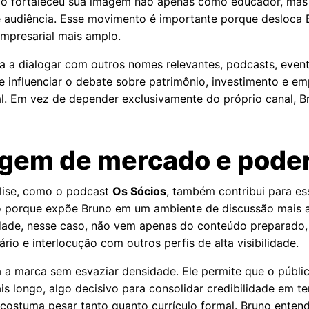
upo fortaleceu sua imagem não apenas como educador, ma
 e audiência. Esse movimento é importante porque desloca
empresarial mais amplo.
a a dialogar com outros nomes relevantes, podcasts, even
e influenciar o debate sobre patrimônio, investimento e e
nal. Em vez de depender exclusivamente do próprio canal, 
agem de mercado e poder
lise, como o podcast
Os Sócios
, também contribui para es
io porque expõe Bruno em um ambiente de discussão mais 
idade, nesse caso, não vem apenas do conteúdo preparado,
rio e interlocução com outros perfis de alta visibilidade.
 a marca sem esvaziar densidade. Ele permite que o públic
 longo, algo decisivo para consolidar credibilidade em te
 costuma pesar tanto quanto currículo formal. Bruno enten