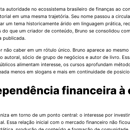
ta autoridade no ecossistema brasileiro de finanças ao c
orial em uma mesma trajetória. Seu nome passou a circular
ar um tema historicamente árido em linguagem prática, re
s do que um criador de conteúdo, Bruno se consolidou com
 publicada.
por não caber em um rótulo único. Bruno aparece ao mesmo
o autoral, sócio de grupo de negócios e autor de livro. Es
úblicos alimentam interesse, os cursos aprofundam método
seada menos em slogans e mais em continuidade de posici
ependência financeira à
ganiza em torno de um ponto central: o interesse por inve
al. Essa relação inicial com o mercado financeiro não ficou
idática, produção de conteúdo e formação de comunidade. É