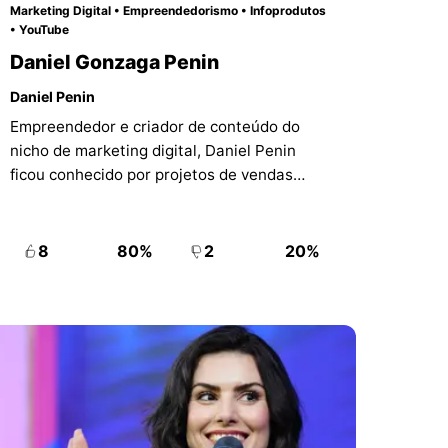
Marketing Digital • Empreendedorismo • Infoprodutos
• YouTube
Daniel Gonzaga Penin
Daniel Penin
Empreendedor e criador de conteúdo do
nicho de marketing digital, Daniel Penin
ficou conhecido por projetos de vendas
online, lançamentos de treinamento e
documentários de grande repercussão no
YouTube.
8
80%
2
20%