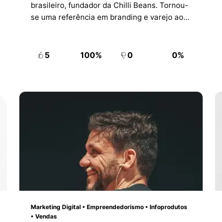
brasileiro, fundador da Chilli Beans. Tornou-
se uma referência em branding e varejo ao
transformar a marca em uma das redes de
óculos e acessórios mais reconhecidas da
América Latina.
5
100%
0
0%
Marketing Digital • Empreendedorismo • Infoprodutos
• Vendas