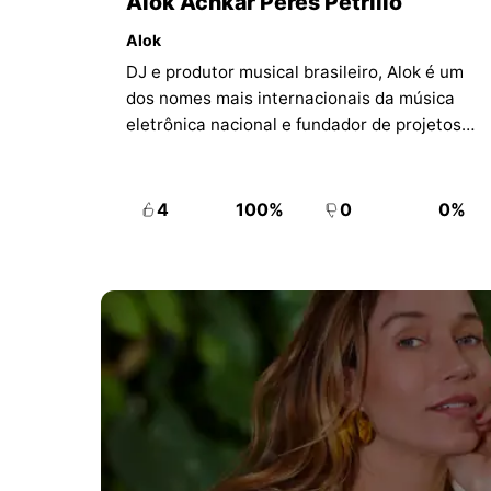
Alok Achkar Peres Petrillo
Alok
DJ e produtor musical brasileiro, Alok é um
dos nomes mais internacionais da música
eletrônica nacional e fundador de projetos
como Instituto Alok e WAAW by Alok.
4
100%
0
0%