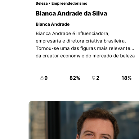
Beleza • Empreendedorismo
Bianca Andrade da Silva
Bianca Andrade
Bianca Andrade é influenciadora,
empresária e diretora criativa brasileira.
Tornou-se uma das figuras mais relevantes
da creator economy e do mercado de beleza
no país ao transformar sua audiência em
uma marca própria de cosméticos, a Boca
9
82%
2
18%
Rosa.