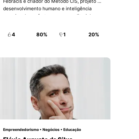
Febracis e criador do Método CIS, projeto de
desenvolvimento humano e inteligência
emocional com forte presença editorial,
digital e educacional.
4
80%
1
20%
Empreendedorismo • Negócios • Educação