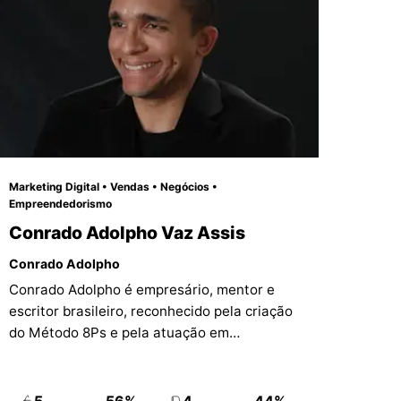
Marketing Digital • Vendas • Negócios •
Empreendedorismo
Conrado Adolpho Vaz Assis
Conrado Adolpho
Conrado Adolpho é empresário, mentor e
escritor brasileiro, reconhecido pela criação
do Método 8Ps e pela atuação em
marketing, vendas e crescimento de
pequenas e médias empresas. Sua presença
reúne educação executiva, consultoria e