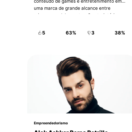
conteúdo de games e entretenimento em
uma marca de grande alcance entre
crianças e adolescentes. Sua trajetória
reúne vídeos, livros, shows e negócios
próprios.
5
63%
3
38%
Empreendedorismo