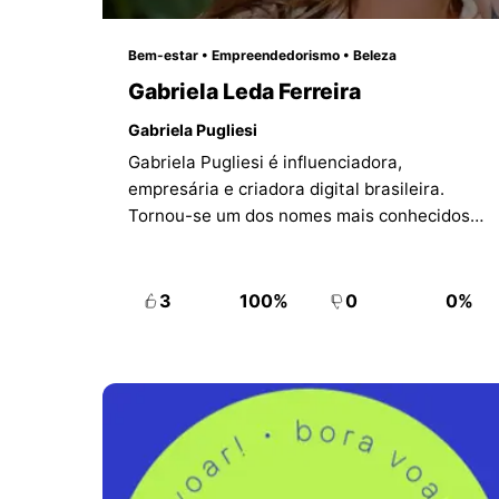
Bem-estar • Empreendedorismo • Beleza
Gabriela Leda Ferreira
Gabriela Pugliesi
Gabriela Pugliesi é influenciadora,
empresária e criadora digital brasileira.
Tornou-se um dos nomes mais conhecidos
do lifestyle no país ao unir rotina de bem-
estar, construção de comunidade e
desenvolvimento de marcas autorais ligadas
3
100%
0
0%
a autocuidado e estilo de vida.