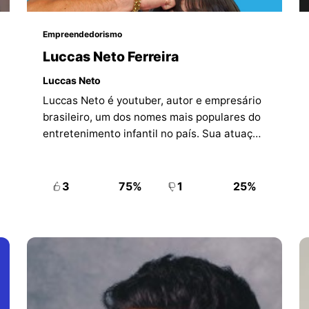
Empreendedorismo
Luccas Neto Ferreira
Luccas Neto
Luccas Neto é youtuber, autor e empresário
brasileiro, um dos nomes mais populares do
entretenimento infantil no país. Sua atuação
reúne vídeos, personagens, livros, shows e
produtos licenciados voltados ao público
infantojuvenil.
3
75%
1
25%