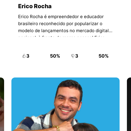
Erico Rocha
Erico Rocha é empreendedor e educador
brasileiro reconhecido por popularizar o
modelo de lançamentos no mercado digital
nacional, à frente da marca pessoal Erico
Rocha e do ecossistema da Ignição Digital.
3
50%
3
50%