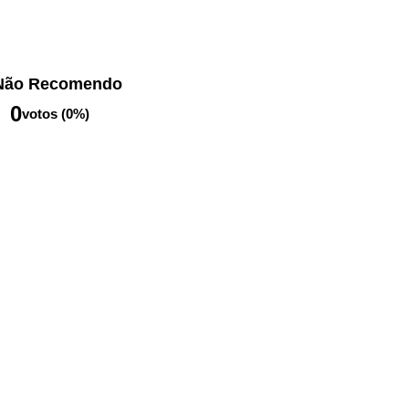
Não Recomendo
0
votos (0%)