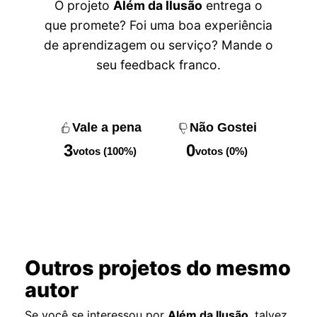
O projeto
Além da Ilusão
entrega o
que promete? Foi uma boa experiência
de aprendizagem ou serviço? Mande o
seu feedback franco.
Vale a pena
Não Gostei
3
0
votos (100%)
votos (0%)
Outros projetos do mesmo
autor
Se você se interessou por
Além da Ilusão
, talvez