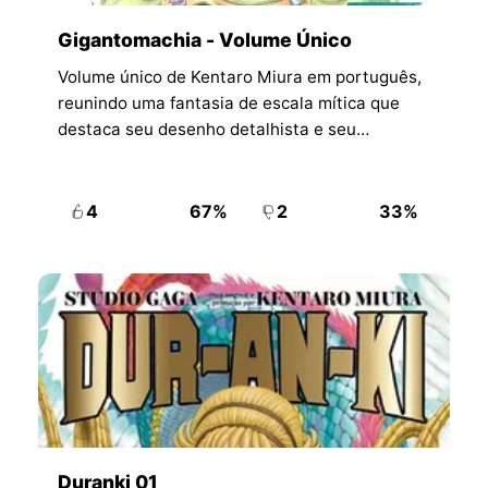
Gigantomachia - Volume Único
Volume único de Kentaro Miura em português,
reunindo uma fantasia de escala mítica que
destaca seu desenho detalhista e seu
interesse por mundos brutais e imaginativos
além de Berserk.
4
67%
2
33%
Duranki 01