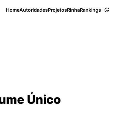
Home
Autoridades
Projetos
Rinha
Rankings
lume Único