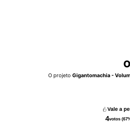
O
O projeto
Gigantomachia - Volu
Vale a p
4
votos (67