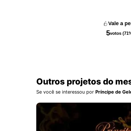
Vale a p
5
votos (71
Outros projetos do me
Se você se interessou por
Príncipe de Gel