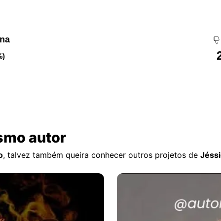
ena
%)
smo autor
o
, talvez também queira conhecer outros projetos de
Jéssi