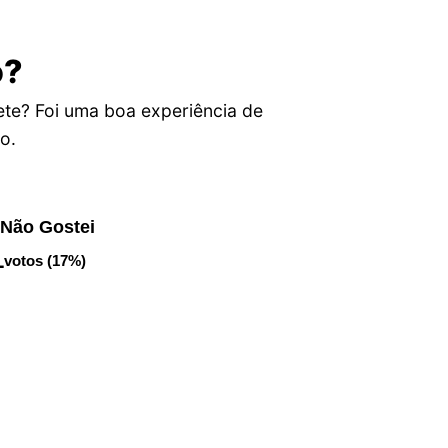
o?
te? Foi uma boa experiência de
o.
Não Gostei
1
votos (17%)