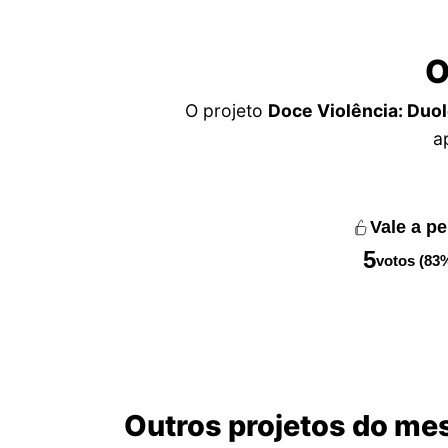
O
O projeto
Doce Violência: Duol
a
Vale a p
5
votos (83
Outros projetos do me