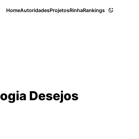
Home
Autoridades
Projetos
Rinha
Rankings
logia Desejos